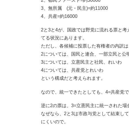
2、都民ファースト=約30000
3、無所属 (元・民主)=約11000
4、共産=約16000
2と3と4が、国政では野党に流れる票と考
てる状況にあります。
ただし、各候補に投票した有権者の内訳は
2については、国民と連合、一部立民と公
3については、立憲民主と社民、れいわ
4については、共産党とれいわ
という構成だと考えられます。
なので、統一できたとしても、4=共産党
逆に2の票は、3=立憲民主に統一された
なぜなら、2と3は市政与党として結束し
にくいので。