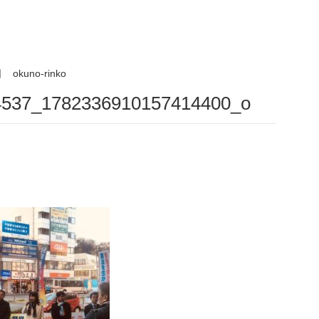
日
okuno-rinko
4537_1782336910157414400_o